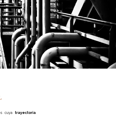
L
dos cuya
trayectoria