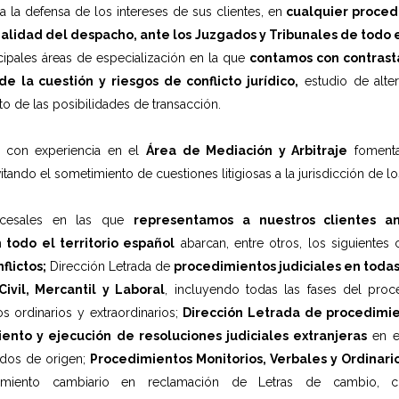
 la defensa de los intereses de sus clientes, en
cualquier procedi
ialidad del despacho, ante los Juzgados y Tribunales de todo 
cipales áreas de especialización en la que
contamos con contrast
e la cuestión y riesgos de conflicto jurídico,
estudio de alter
o de las posibilidades de transacción.
 con experiencia en el
Área de Mediación y Arbitraje
foment
itando el sometimiento de cuestiones litigiosas a la jurisdicción de lo
ocesales en las que
representamos a nuestros clientes an
n todo el territorio español
abarcan, entre otros, los siguiente
flictos;
Dirección Letrada de
procedimientos judiciales en todas 
Civil, Mercantil y Laboral
, incluyendo todas las fases del proce
s ordinarios y extraordinarios;
Dirección Letrada de procedimi
ento y ejecución de resoluciones judiciales extranjeras
en e
ados de origen;
Procedimientos Monitorios, Verbales y Ordinari
dimiento cambiario en reclamación de Letras de cambio, 