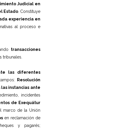
miento Judicial en
el Estado
. Constituye
ada experiencia en
nativas al proceso e
ando
transacciones
s tribunales.
te las diferentes
s campos:
Resolución
las instancias ante
dimiento, incidentes
entos de Exequátur
l marco de la Unión
os
en reclamación de
cheques y pagarés;