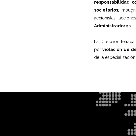
responsabilidad co
societarios
; impugn
accionistas; accion
Administradores.
La Dirección letrad
por
violación de de
de la especializació