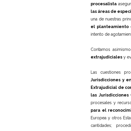
procesalista
asegura
las áreas de espec
una de nuestras prin
el planteamiento d
intento de agotamient
Contamos asimismo
extrajudiciales
y ev
Las cuestiones pr
Jurisdicciones y e
Extrajudicial de con
las Jurisdicciones 
procesales y recurso
para el reconocimi
Europea y otros Est
cantidades; proce