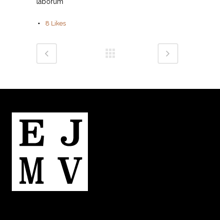
laborum
8
Likes